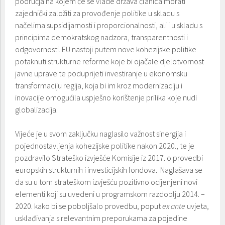
područja na kojem će se vlade država članica morati
zajednički založiti za provođenje politike u skladu s
načelima supsidijarnosti i proporcionalnosti, ali i u skladu s
principima demokratskog nadzora, transparentnosti i
odgovornosti. EU nastoji putem nove kohezijske politike
potaknuti strukturne reforme koje bi ojačale djelotvornost
javne uprave te poduprijeti investiranje u ekonomsku
transformaciju regija, koja bi im kroz modernizaciju i
inovacije omogućila uspješno korištenje prilika koje nudi
globalizacija.
Vijeće je u svom zaključku naglasilo važnost sinergija i
pojednostavljenja kohezijske politike nakon 2020., te je
pozdravilo Strateško izvješće Komisije iz 2017. o provedbi
europskih strukturnih i investicijskih fondova. Naglašava se
da su u tom strateškom izvješću pozitivno ocijenjeni novi
elementi koji su uvedeni u programskom razdoblju 2014. –
2020. kako bi se poboljšalo provedbu, poput
ex ante
uvjeta,
usklađivanja s relevantnim preporukama za pojedine