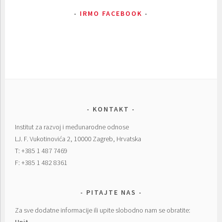
IRMO FACEBOOK
KONTAKT
Institut za razvoj i međunarodne odnose
LJ. F. Vukotinovića 2, 10000 Zagreb, Hrvatska
T: +385 1 487 7469
F: +385 1 482 8361
PITAJTE NAS
Za sve dodatne informacije ili upite slobodno nam se obratite:
Upit