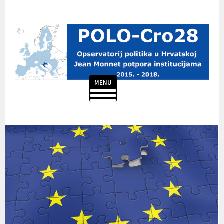
Skoči
do
sadržaja
MENU
POLO-CRO28