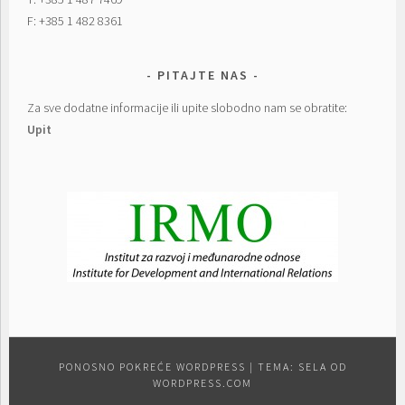
F: +385 1 482 8361
PITAJTE NAS
Za sve dodatne informacije ili upite slobodno nam se obratite:
Upit
PONOSNO POKREĆE WORDPRESS
|
TEMA: SELA OD
WORDPRESS.COM