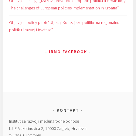
Objavljena knjiga „Izazovi provedbe europskih politika u Hrvatskoj /
The challenges of European policies implementation in Croatia“
Objavljen policy papir “Utjecaj Kohezijske politike na regionalnu
politiku i razvoj Hrvatske”
IRMO FACEBOOK
KONTAKT
Institut za razvoj i međunarodne odnose
LJ. F. Vukotinovića 2, 10000 Zagreb, Hrvatska
T: +385 1 487 7469