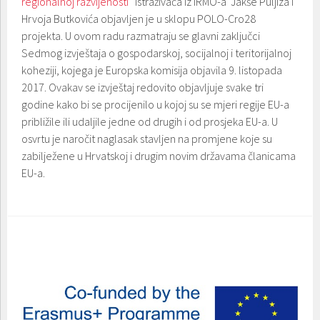
regionalnoj razvijenosti
“ istraživača iz IRMO-a Jakše Puljiza i
Hrvoja Butkovića objavljen je u sklopu POLO-Cro28
projekta. U ovom radu razmatraju se glavni zaključci
Sedmog izvještaja o gospodarskoj, socijalnoj i teritorijalnoj
koheziji, kojega je Europska komisija objavila 9. listopada
2017. Ovakav se izvještaj redovito objavljuje svake tri
godine kako bi se procijenilo u kojoj su se mjeri regije EU-a
približile ili udaljile jedne od drugih i od prosjeka EU-a. U
osvrtu je naročit naglasak stavljen na promjene koje su
zabilježene u Hrvatskoj i drugim novim državama članicama
EU-a.